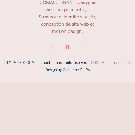
L
I
F
i
n
a
n
s
c
k
t
e
2021-2023 © CCMaintenant – Tous droits réservés –
CGV
–
Mentions légales
I
e
a
b
Design by Catherine CILPA
d
g
o
i
r
o
n
a
k
m